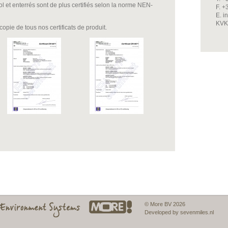
l et enterrés sont de plus certifiés selon la norme NEN-
F. +
E. 
KVK
opie de tous nos certificats de produit.
© More BV 2026
Developed by sevenmiles.nl