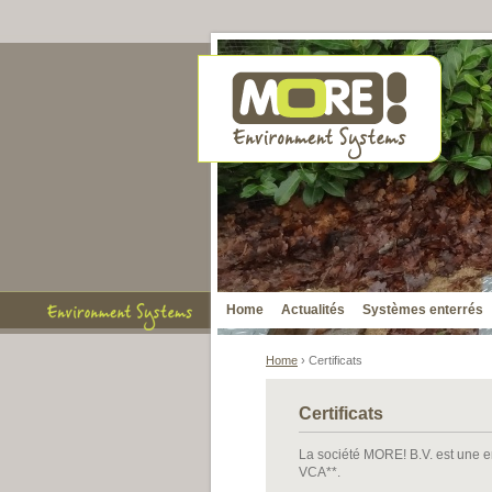
Home
Actualités
Systèmes enterrés
Home
› Certificats
Certificats
La société MORE! B.V. est une e
VCA**.