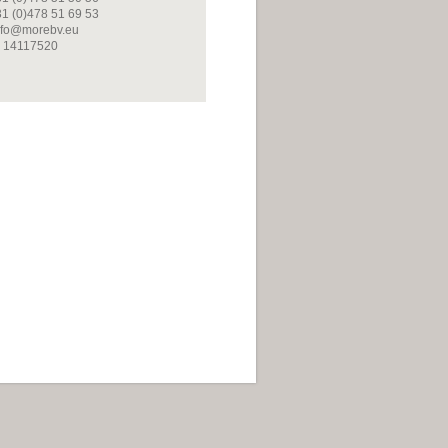
31 (0)478 51 69 53
info@morebv.eu
 14117520