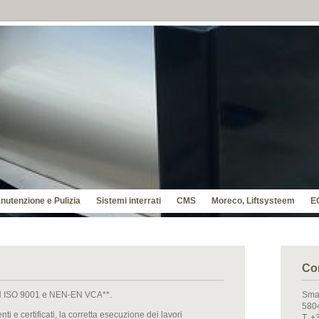
nutenzione e Pulizia
Sistemi interrati
CMS
Moreco, Liftsysteem
E
Co
EN ISO 9001 e NEN-EN VCA**.
Sma
5804
tenti e certificati, la corretta esecuzione dei lavori
T. +