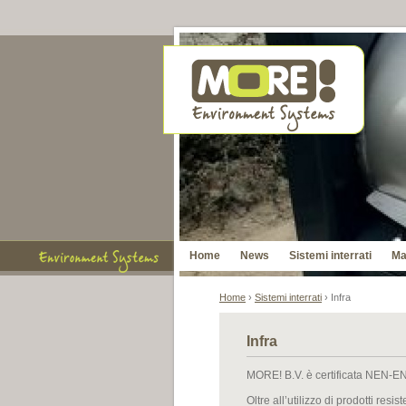
Home
News
Sistemi interrati
Ma
Home
›
Sistemi interrati
› Infra
Infra
MORE! B.V. è certificata NEN-
Oltre all’utilizzo di prodotti resis