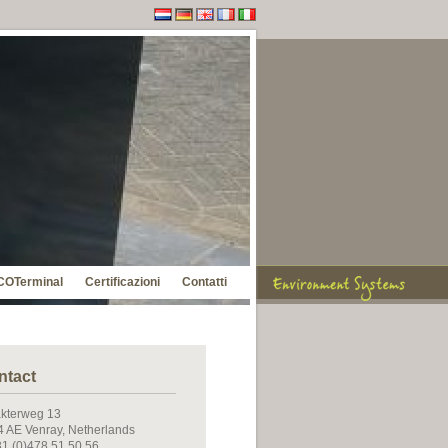
COTerminal
Certificazioni
Contatti
ntact
kterweg 13
 AE Venray, Netherlands
31 (0)478 51 50 56