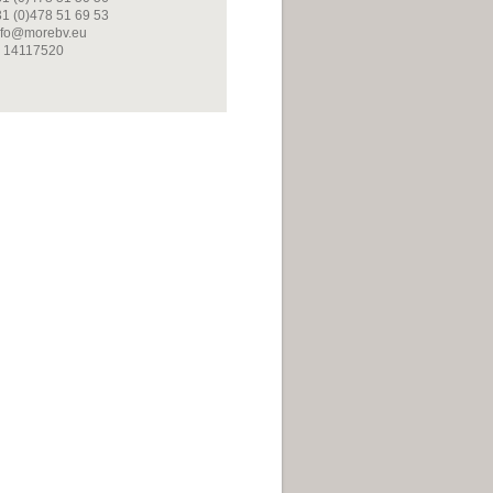
31 (0)478 51 69 53
info@morebv.eu
 14117520